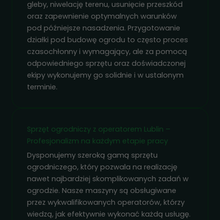
przejścia na nią.
gleby, niwelację terenu, usunięcie przeszkód
Jeśli odrzucisz
oraz zapewnienie optymalnych warunków
te pliki cookie,
pod późniejsze nasadzenia. Przygotowanie
niektóre funkcje
działki pod budowę ogrodu to często proces
znikną ze strony
czasochłonny i wymagający, ale za pomocą
internetowej.
odpowiedniego sprzętu oraz doświadczonej
ekipy wykonujemy go solidnie i w ustalonym
terminie.
Marketing
Udostępniając
swoje
zainteresowania i
Sprzęt ogrodniczy z operatorem Lublin –
zachowania
podczas
Profesjonalizm na każdym etapie pracy
odwiedzania naszej
Dysponujemy szeroką gamą sprzętu
strony, zwiększasz
ogrodniczego, który pozwala na realizację
szansę na
nawet najbardziej skomplikowanych zadań w
zobaczenie
ogrodzie. Nasze maszyny są obsługiwane
spersonalizowanych
treści i ofert.
przez wykwalifikowanych operatorów, którzy
wiedzą, jak efektywnie wykonać każdą usługę.