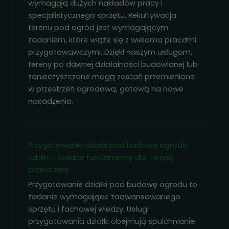
Statystyka
wymagają dużych nakładów pracy i
Abyśmy mogli
specjalistycznego sprzętu. Rekultywacja
poprawić
terenu pod ogród jest wymagającym
funkcjonalność
zadaniem, które wiąże się z wieloma pracami
i strukturę
przygotowawczymi. Dzięki naszym usługom,
strony
tereny po dawnej działalności budowlanej lub
internetowej,
zanieczyszczone mogą zostać przemienione
na podstawie
tego, jak
w przestrzeń ogrodową, gotową na nowe
strona jest
nasadzenia.
używana.
Przygotowanie działki pod budowę ogrodu
Doświadczenie
Aby nasza
Lublin – Solidne fundamenty dla Twojej
strona
przestrzeni
internetowa
Przygotowanie działki pod budowę ogrodu to
działała jak
zadanie wymagające zaawansowanego
najlepiej
sprzętu i fachowej wiedzy. Usługi
podczas
twojego
przygotowania działki obejmują spulchnianie