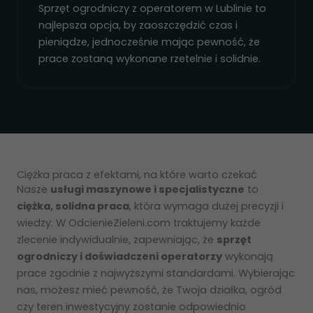
Sprzęt ogrodniczy z operatorem w Lublinie to
najlepsza opcja, by zaoszczędzić czas i
pieniądze, jednocześnie mając pewność, że
prace zostaną wykonane rzetelnie i solidnie.
Ciężka praca z efektami, na które warto czekać
Nasze
usługi maszynowe i specjalistyczne
to
ciężka, solidna praca
, która wymaga dużej precyzji i
wiedzy. W OdcienieZieleni.com traktujemy każde
zlecenie indywidualnie, zapewniając, że
sprzęt
ogrodniczy i doświadczeni operatorzy
wykonają
prace zgodnie z najwyższymi standardami. Wybierając
nas, możesz mieć pewność, że Twoja działka, ogród
czy teren inwestycyjny zostanie odpowiednio