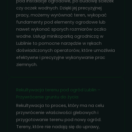
pod instalacje ogrodowe, po budowę ścieżek
czy oczek wodnych. Dzięki jej precyzyjnej
pracy, możemy wyrównać teren, wykopać
fundamenty pod elementy ogrodowe lub
nawet wykonać sporych rozmiarów oczko
wodne. Usługi minikoparką ogrodniczą w
Lublinie to pomocne narzędzie w rękach
doświadczonych operatorów, które umożliwia
efektywne i precyzyjne wykonywanie prac
Konieczne
ziemnych.
Te pliki cookie
nie są
opcjonalne. Są
one potrzebne
Rekultywacja terenu pod ogród Lublin –
do
Przywrócenie gruntu do życia
funkcjonowania
Rekultywacja to proces, który ma na celu
strony
przywrócenie właściwości glebowych i
internetowej.
przygotowanie terenu pod nowy ogród.
Tereny, które nie nadają się do uprawy,