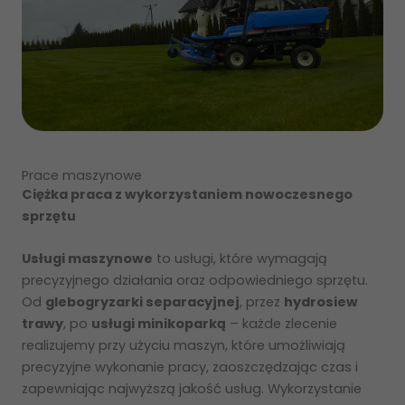
Prace maszynowe
Ciężka praca z wykorzystaniem nowoczesnego
sprzętu
Usługi maszynowe
to usługi, które wymagają
precyzyjnego działania oraz odpowiedniego sprzętu.
Od
glebogryzarki separacyjnej
, przez
hydrosiew
trawy
, po
usługi minikoparką
– każde zlecenie
realizujemy przy użyciu maszyn, które umożliwiają
precyzyjne wykonanie pracy, zaoszczędzając czas i
zapewniając najwyższą jakość usług. Wykorzystanie