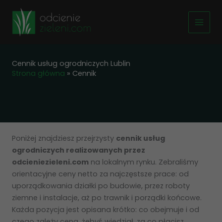
Przejdź
do
treści
Cennik usług ogrodniczych Lublin
Strona główna
»
Cennik
Poniżej znajdziesz przejrzysty
cennik usług
ogrodniczych realizowanych przez
odcieniezieleni.com
na lokalnym rynku. Zebraliśmy
orientacyjne ceny netto za najczęstsze prace: od
uporządkowania działki po budowie, przez roboty
ziemne i instalacje, aż po trawnik i porządki końcowe.
Każda pozycja jest opisana krótko: co obejmuje i od
czego zależy cena, żebyś wiedział, za co płacisz.