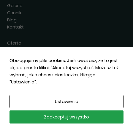
Galeria
Cennik
Blog
Kontakt
Oferta
Projektowanie ogrodów
Obsługujemy pliki cookies. Jeśli uważasz, że to jest
Zakładanie ogrodów
ok, po prostu kliknij "Akceptuj wszystko". Możesz też
Systemy automatycznego nawadniania
wybrać, jakie chcesz ciasteczka, klikając
Prace brukarskie
"Ustawienia".
Pielęgnacja ogrodów
Usługi specjalistyczne
Zakładanie i pielęgnacja trawników
Ustawienia
Kontakt
Zaakceptuj wszystko
Księżycowa 2,