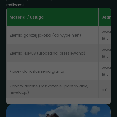
roślinami.
Materiał / Usługa
Jednos
wywrot
Ziemia gorszej jakości (do wypełnień)
18 t
wywrot
Ziemia HUMUS (urodzajna, przesiewana)
18 t
wywrot
Piasek do rozluźnienia gruntu
18 t
Roboty ziemne (rozwożenie, plantowanie,
m³
niwelacja)