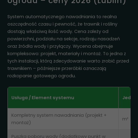
ogrodu – ceny 2026 (Lublin)
System automatycznego nawadniania to realna
oszczędność czasu i pewność, że trawnik i rośliny
dostają właściwą ilość wody. Cena zależy od
powierzchni, podziału na sekcje, rodzaju nasadzeń
oraz źródła wody i przyłączy. Wycena obejmuje
kompleksowo: projekt, materiały i montaż. To jedna z
tych instalacji, którą zdecydowanie warto zrobić przed
trawnikiem – późniejsze przeróbki oznaczają
rozkopanie gotowego ogrodu.
Usługa / Element systemu
Jedno
Kompletny system nawadniania (projekt +
m²
montaż)
Puszka poboru wody (dodatkowy punkt w