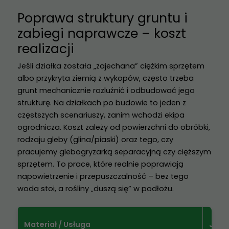
Poprawa struktury gruntu i
zabiegi naprawcze – koszt
realizacji
Jeśli działka została „zajechana” ciężkim sprzętem
albo przykryta ziemią z wykopów, często trzeba
grunt mechanicznie rozluźnić i odbudować jego
strukturę. Na działkach po budowie to jeden z
częstszych scenariuszy, zanim wchodzi ekipa
ogrodnicza. Koszt zależy od powierzchni do obróbki,
rodzaju gleby (glina/piaski) oraz tego, czy
pracujemy glebogryzarką separacyjną czy cięższym
sprzętem. To prace, które realnie poprawiają
napowietrzenie i przepuszczalność – bez tego
woda stoi, a rośliny „duszą się” w podłożu.
Materiał / Usługa
Jedn