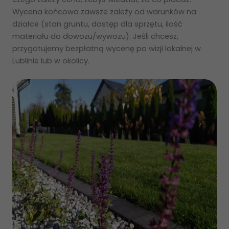
Wycena końcowa zawsze zależy od warunków na
działce (stan gruntu, dostęp dla sprzętu, ilość
materiału do dowozu/wywozu). Jeśli chcesz,
przygotujemy bezpłatną wycenę po wizji lokalnej w
Lublinie lub w okolicy.