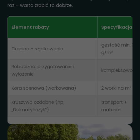
Udostępniając
raz – warto zrobić to dobrze.
swoje
zainteresowania i
zachowania
Element rabaty
Specyfikacja
podczas
odwiedzania naszej
strony, zwiększasz
gęstość min. 120
Tkanina + szpilkowanie
szansę na
g/m²
zobaczenie
spersonalizowanych
Robocizna: przygotowanie i
treści i ofert.
kompleksowo
wyłożenie
Kora sosnowa (workowana)
2 worki na m²
Kruszywo ozdobne (np.
transport +
„Dalmatyńczyk”)
materiał