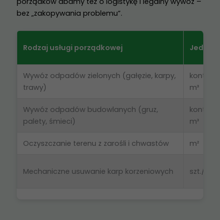
porządków dbamy też o logistykę i legalny wywóz –
bez „zakopywania problemu”.
Rodzaj usługi porządkowej
Jednos
Wywóz odpadów zielonych (gałęzie, karpy,
kontener
trawy)
m³
Wywóz odpadów budowlanych (gruz,
kontener
palety, śmieci)
m³
Oczyszczanie terenu z zarośli i chwastów
m²
Mechaniczne usuwanie karp korzeniowych
szt./h