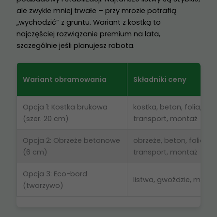
ale zwykle mniej trwałe – przy mrozie potrafią
Konieczne
Te pliki cookie
„wychodzić” z gruntu. Wariant z kostką to
nie są
najczęściej rozwiązanie premium na lata,
opcjonalne. Są
szczególnie jeśli planujesz robota.
one potrzebne
do
funkcjonowania
Wariant obramowania
Składniki ceny
strony
internetowej.
Opcja 1: Kostka brukowa
kostka, beton, folia,
(szer. 20 cm)
transport, montaż
Statystyka
Abyśmy mogli
Opcja 2: Obrzeże betonowe
obrzeże, beton, folia,
poprawić
(6 cm)
transport, montaż
funkcjonalność
i strukturę
Opcja 3: Eco-bord
strony
listwa, gwoździe, mont
(tworzywo)
internetowej,
na podstawie
tego, jak