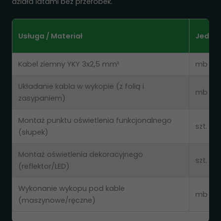
działa latami bez przeróbek.
Usługa / Materiał
Jedno
Kabel ziemny YKY 3x2,5 mm²
mb
Układanie kabla w wykopie (z folią i
mb
zasypaniem)
Montaż punktu oświetlenia funkcjonalnego
szt.
(słupek)
Montaż oświetlenia dekoracyjnego
szt.
(reflektor/LED)
Wykonanie wykopu pod kable
mb
(maszynowe/ręczne)