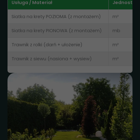
Usługa / Materiał
Jednostka
Siatka na krety POZIOMA (z montażem)
m²
Siatka na krety PIONOWA (z montażem)
mb
Trawnik z rolki (darń + ułożenie)
m²
Trawnik z siewu (nasiona + wysiew)
m²