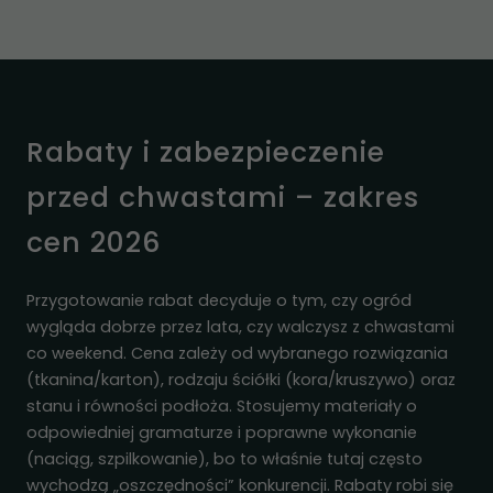
strona jest
używana.
Doświadczenie
Aby nasza
Rabaty i zabezpieczenie
strona
internetowa
przed chwastami – zakres
działała jak
najlepiej
cen 2026
podczas
twojego
przejścia na nią.
Przygotowanie rabat decyduje o tym, czy ogród
Jeśli odrzucisz
wygląda dobrze przez lata, czy walczysz z chwastami
te pliki cookie,
co weekend. Cena zależy od wybranego rozwiązania
niektóre funkcje
(tkanina/karton), rodzaju ściółki (kora/kruszywo) oraz
znikną ze strony
internetowej.
stanu i równości podłoża. Stosujemy materiały o
odpowiedniej gramaturze i poprawne wykonanie
(naciąg, szpilkowanie), bo to właśnie tutaj często
Marketing
wychodzą „oszczędności” konkurencji. Rabaty robi się