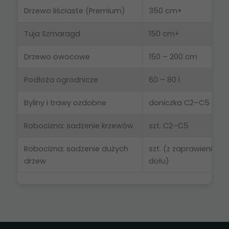
Drzewo liściaste (Premium)
350 cm+
Tuja Szmaragd
150 cm+
Drzewo owocowe
150 – 200 cm
Podłoża ogrodnicze
60 – 80 l
Byliny i trawy ozdobne
doniczka C2–C5
Robocizna: sadzenie krzewów
szt. C2–C5
Robocizna: sadzenie dużych
szt. (z zaprawieniem
drzew
dołu)