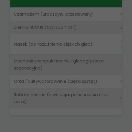
Czarnoziem (urodzajny, przesiewany)
m³
Ziemia HUMUS (transport 18 t)
wywr
wywr
Piasek (do rozluźnienia ciężkich gleb)
18 t
Mechaniczne spulchnianie (glebogryzarka
m²
separacyjna)
Orka / kultywatorowanie (ciężki sprzęt)
m²
Roboty ziemne (niwelacja, przesunięcia mas
m³
ziemi)