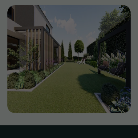
Statystyka
Abyśmy mogli
poprawić
funkcjonalność
i strukturę
strony
internetowej,
na podstawie
tego, jak
strona jest
używana.
Doświadczenie
Aby nasza
strona
internetowa
działała jak
najlepiej
podczas
twojego