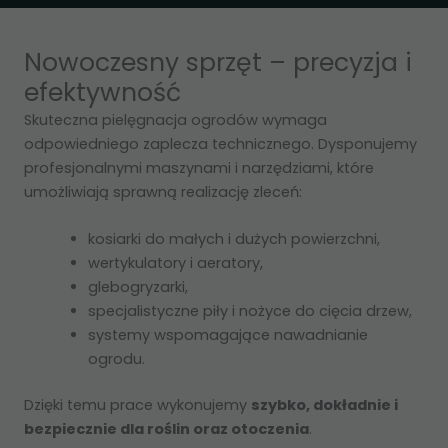
Nowoczesny sprzęt – precyzja i
efektywność
Skuteczna pielęgnacja ogrodów wymaga
odpowiedniego zaplecza technicznego. Dysponujemy
profesjonalnymi maszynami i narzędziami, które
umożliwiają sprawną realizację zleceń:
Konieczne
kosiarki do małych i dużych powierzchni,
Te pliki cookie
wertykulatory i aeratory,
nie są
opcjonalne. Są
glebogryzarki,
one potrzebne
specjalistyczne piły i nożyce do cięcia drzew,
do
systemy wspomagające nawadnianie
funkcjonowania
ogrodu.
strony
internetowej.
Dzięki temu prace wykonujemy
szybko, dokładnie i
bezpiecznie dla roślin oraz otoczenia
.