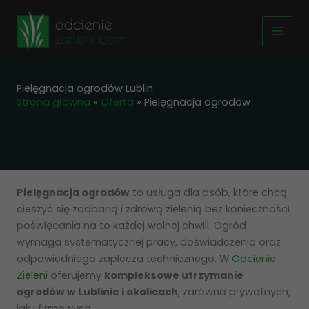
Przejdź
do
treści
Pielęgnacja ogrodów Lublin
Strona główna
»
Oferta
»
Pielęgnacja ogrodów
Pielęgnacja ogrodów
to usługa dla osób, które chcą
cieszyć się zadbaną i zdrową zielenią bez konieczności
poświęcania na to każdej wolnej chwili. Ogród
wymaga systematycznej pracy, doświadczenia oraz
odpowiedniego zaplecza technicznego. W
Odcienie
Zieleni
oferujemy
kompleksowe utrzymanie
ogrodów w Lublinie i okolicach
, zarówno prywatnych,
jak i firmowych.