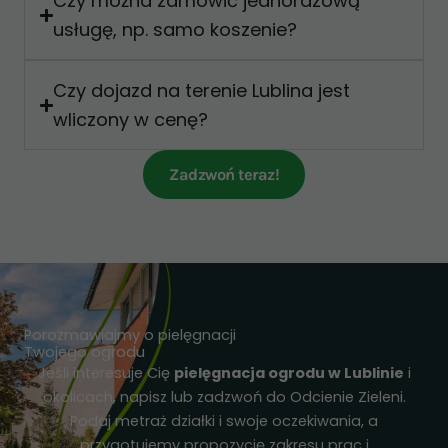
Czy można zamówić jednorazową
usługę, np. samo koszenie?
Czy dojazd na terenie Lublina jest
wliczony w cenę?
Zadzwoń teraz!
Porozmawiajmy o pielęgnacji
Twojego ogrodu
Jeśli interesuje Cię
pielęgnacja ogrodu w Lublinie
i
okolicach, napisz lub zadzwoń do Odcienie Zieleni.
Podaj metraż działki i swoje oczekiwania, a
przygotujemy propozycję zakresu prac i