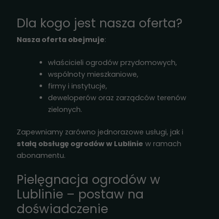
przejścia na nią.
Jeśli odrzucisz
Dla kogo jest nasza oferta?
te pliki cookie,
niektóre funkcje
Nasza oferta obejmuje
:
znikną ze strony
internetowej.
właścicieli ogrodów przydomowych,
wspólnoty mieszkaniowe,
firmy i instytucje,
Marketing
deweloperów oraz zarządców terenów
Udostępniając
zielonych.
swoje
zainteresowania i
Zapewniamy zarówno jednorazowe usługi, jak i
zachowania
podczas
stałą obsługę ogrodów w Lublinie
w ramach
odwiedzania naszej
abonamentu.
strony, zwiększasz
szansę na
Pielęgnacja ogrodów w
zobaczenie
Lublinie – postaw na
spersonalizowanych
treści i ofert.
doświadczenie