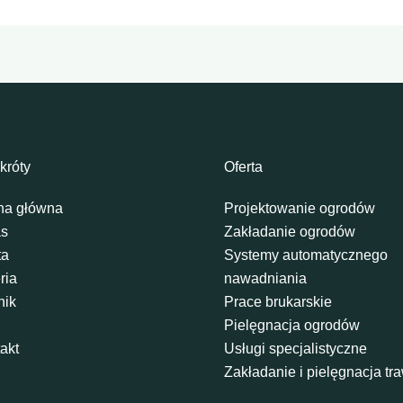
króty
Oferta
na główna
Projektowanie ogrodów
as
Zakładanie ogrodów
ta
Systemy automatycznego
ria
nawadniania
nik
Prace brukarskie
Pielęgnacja ogrodów
akt
Usługi specjalistyczne
Zakładanie i pielęgnacja t