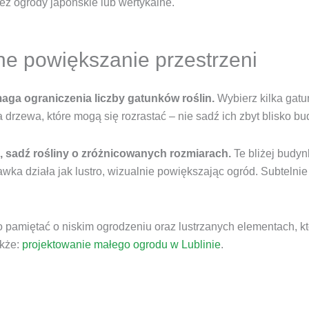
ż ogrody japońskie lub wertykalne.
zne powiększanie przestrzeni
ga ograniczenia liczby gatunków roślin.
Wybierz kilka ga
drzewa, które mogą się rozrastać – nie sadź ich zbyt blisko bu
, sadź rośliny o zróżnicowanych rozmiarach.
Te bliżej budyn
wka działa jak lustro, wizualnie powiększając ogród. Subtelni
pamiętać o niskim ogrodzeniu oraz lustrzanych elementach, któ
akże:
projektowanie małego ogrodu w Lublinie
.