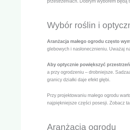
przestrzeniach. Dobrym wyborem będą te
podczas
odwiedzania naszej
strony, zwiększasz
szansę na
zobaczenie
Wybór roślin i optyc
spersonalizowanych
treści i ofert.
Aranżacja małego ogrodu często wyma
glebowych i nasłonecznieniu. Uważaj na 
Aby optycznie powiększyć przestrzeń
a przy ogrodzeniu – drobniejsze. Sadzaa
granicy działki daje efekt głębi.
Przy projektowaniu małego ogrodu warto 
najpiękniejsze części posesji. Zobacz t
Aranżacja ogrodu