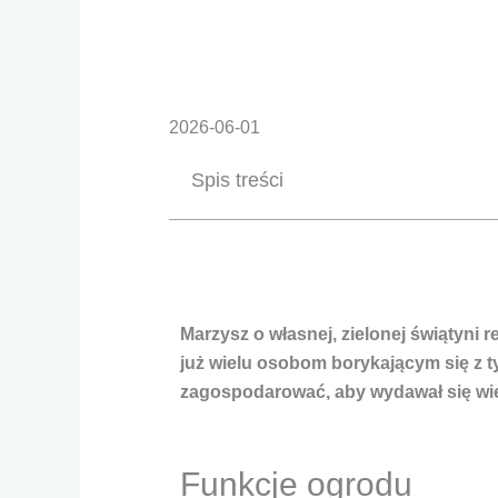
Konieczne
Te pliki cookie
2026-06-01
nie są
opcjonalne. Są
Spis treści
one potrzebne
do
funkcjonowania
strony
internetowej.
Statystyka
Marzysz o własnej, zielonej świątyni
Abyśmy mogli
już wielu osobom borykającym się z t
poprawić
zagospodarować, aby wydawał się wi
funkcjonalność
i strukturę
strony
internetowej,
na podstawie
Funkcje ogrodu
tego, jak