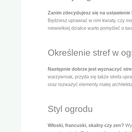
strona jest
używana.
Zanim zdecydujesz się na ustawienie 
Będziesz uprawiać w nim kwiaty, czy mo
niewielkiej działce warto pomyśleć o t
Doświadczenie
Aby nasza strona
internetowa
działała jak
Określenie stref w og
najlepiej podczas
twojego przejścia
na nią. Jeśli
odrzucisz te pliki
Następnie dobrze jest wyznaczyć stre
cookie, niektóre
warzywniak, przyda się także strefa upr
funkcje znikną ze
strony
oraz rozważyć elementy małej architektu
internetowej.
Styl ogrodu
Marketing
Udostępniając
swoje
zainteresowania i
Włoski, francuski, skalny czy zen?
Wyb
zachowania