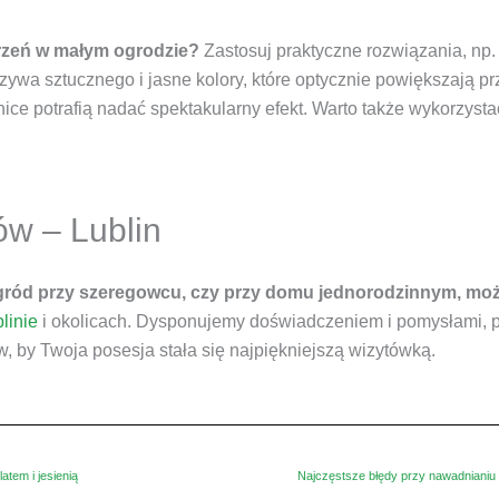
rzeń w małym ogrodzie?
Zastosuj praktyczne rozwiązania, np.
wa sztucznego i jasne kolory, które optycznie powiększają prz
ice potrafią nadać spektakularny efekt. Warto także wykorzyst
ów – Lublin
ogród przy szeregowcu, czy przy domu jednorodzinnym, mo
linie
i okolicach. Dysponujemy doświadczeniem i pomysłami, 
w, by Twoja posesja stała się najpiękniejszą wizytówką.
atem i jesienią
Najczęstsze błędy przy nawadnianiu i