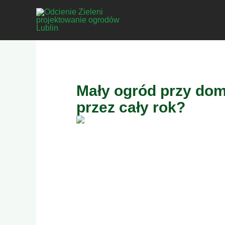
Przejdź
do
treści
Mały ogród przy dom
przez cały rok?