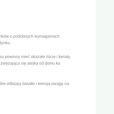
tunków o podobnych wymaganiach
dynku.
ku powinny mieć okazałe liście i kwiaty,
e zwężająca się alejka od domu ku
re odbijają światło i kierują uwagę na