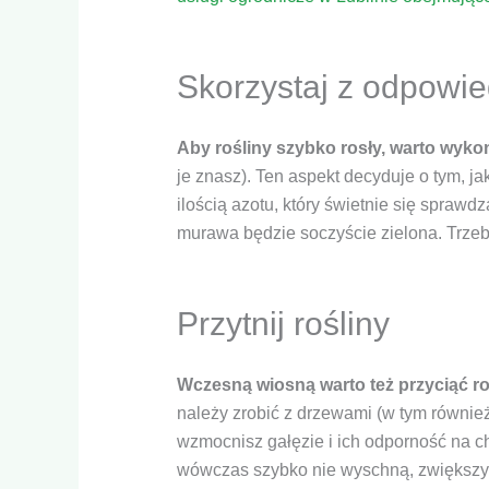
podczas
odwiedzania naszej
strony, zwiększasz
szansę na
Skorzystaj z odpowi
zobaczenie
spersonalizowanych
treści i ofert.
Aby rośliny szybko rosły, warto wyk
je znasz). Ten aspekt decyduje o tym, j
ilością azotu, który świetnie się spraw
murawa będzie soczyście zielona. Trze
Przytnij rośliny
Wczesną wiosną warto też przyciąć rośl
należy zrobić z drzewami (w tym również
wzmocnisz gałęzie i ich odporność na ch
wówczas szybko nie wyschną, zwiększy 