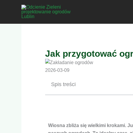
Przejdź
do
treści
Jak przygotować og
2026-03-09
Spis treści
Wiosna zbliża się wielkimi krokami. J