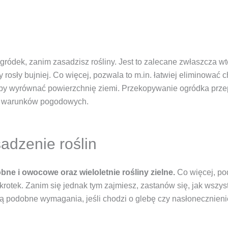
ródek, zanim zasadzisz rośliny. Jest to zalecane zwłaszcza wt
iny rosły bujniej. Co więcej, pozwala to m.in. łatwiej eliminowa
by wyrównać powierzchnię ziemi. Przekopywanie ogródka przep
 od warunków pogodowych.
adzenie roślin
ne i owocowe oraz wieloletnie rośliny zielne.
Co więcej, po
rotek. Zanim się jednak tym zajmiesz, zastanów się, jak wszyst
ją podobne wymagania, jeśli chodzi o glebę czy nasłonecznieni