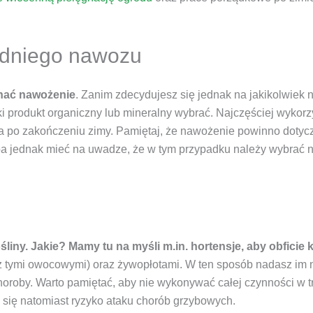
edniego nawozu
onać nawożenie
. Zanim zdecydujesz się jednak na jakikolwiek 
aki produkt organiczny lub mineralny wybrać. Najczęściej wykorz
dza po zakończeniu zimy. Pamiętaj, że nawożenie powinno dotyc
ba jednak mieć na uwadze, że w tym przypadku należy wybrać 
iny. Jakie? Mamy tu na myśli m.in. hortensje, aby obficie k
 tymi owocowymi) oraz żywopłotami. W ten sposób nadasz im nie 
oroby. Warto pamiętać, aby nie wykonywać całej czynności w tr
się natomiast ryzyko ataku chorób grzybowych.