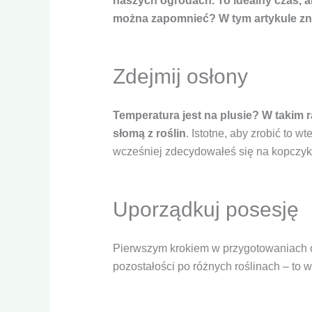
naszych ogrodach. To idealny czas, ab
można zapomnieć? W tym artykule zna
Konieczne
Zdejmij osłony
Te pliki cookie
nie są
opcjonalne. Są
one potrzebne
Temperatura jest na plusie? W takim
do
słomą z roślin
. Istotne, aby zrobić to 
funkcjonowania
strony
wcześniej zdecydowałeś się na kopczyki,
internetowej.
Uporządkuj posesję
Statystyka
Abyśmy mogli
poprawić
funkcjonalność
Pierwszym krokiem w przygotowaniach og
i strukturę
pozostałości po różnych roślinach – to 
strony
internetowej,
na podstawie
tego, jak