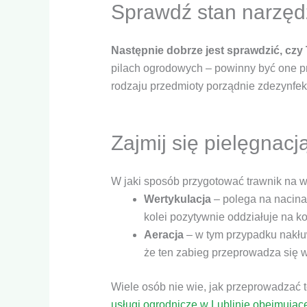
Sprawdź stan narzęd
strona jest
używana.
Następnie dobrze jest sprawdzić, czy
Doświadczenie
pilach ogrodowych – powinny być one pr
Aby nasza strona
rodzaju przedmioty porządnie zdezynfe
internetowa
działała jak
najlepiej podczas
twojego przejścia
Zajmij się pielęgnacj
na nią. Jeśli
odrzucisz te pliki
cookie, niektóre
funkcje znikną ze
W jaki sposób przygotować trawnik na 
strony
Wertykulacja
– polega na nacinan
internetowej.
kolei pozytywnie oddziałuje na ko
Aeracja
– w tym przypadku nakłuw
Marketing
że ten zabieg przeprowadza się w
Udostępniając
swoje
Wiele osób nie wie, jak przeprowadzać t
zainteresowania i
zachowania
usługi ogrodnicze w Lublinie obejmując