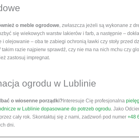
odowe
również o meble ogrodowe
, zwłaszcza jeżeli są wykonane z dre
zbyć się wiekowych warstw lakierów i farb, a następnie – dokł
 olejowanie – oba te zabiegi ochronią ławki czy stoły przed 
akim razie najpierw sprawdź, czy nie ma na nich mchu czy glonó
nież zastosuj impregnat.
nacja ogrodu w Lublinie
dbać o wiosenne porządki?
Interesuje Cię profesjonalna
pielę
rodnicze w Lublinie dopasowane do potrzeb ogrodu
. Jako Odci
przez cały rok. Skontaktuj się z nami, zadzwoń pod numer
+48 
ch dni.