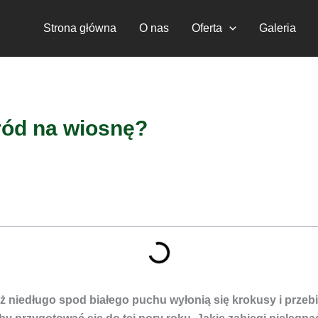
Strona główna
O nas
Oferta
Galeria
ród na wiosnę?
uż niedługo spod białego puchu wyłonią się krokusy i przebi