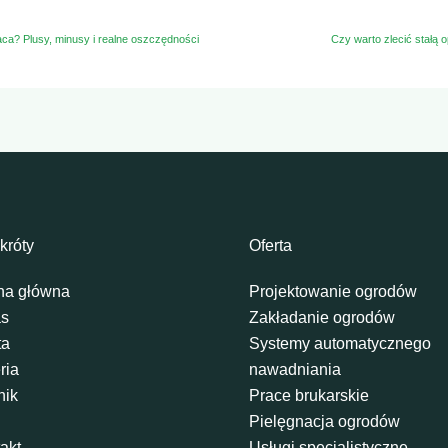
ca? Plusy, minusy i realne oszczędności
Czy warto zlecić stałą 
króty
Oferta
na główna
Projektowanie ogrodów
as
Zakładanie ogrodów
ta
Systemy automatycznego
ria
nawadniania
nik
Prace brukarskie
Pielęgnacja ogrodów
akt
Usługi specjalistyczne