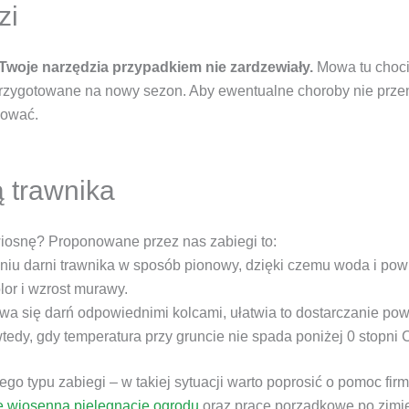
zi
 Twoje narzędzia przypadkiem nie zardzewiały.
Mowa tu choci
zygotowane na nowy sezon. Aby ewentualne choroby nie przenos
kować.
ą trawnika
wiosnę? Proponowane przez nas zabiegi to:
iu darni trawnika w sposób pionowy, dzięki czemu woda i powie
lor i wzrost murawy.
a się darń odpowiednimi kolcami, ułatwia to dostarczanie powi
tedy, gdy temperatura przy gruncie nie spada poniżej 0 stopni 
ego typu zabiegi – w takiej sytuacji warto poprosić o pomoc f
e wiosenną pielęgnację ogrodu
oraz prace porządkowe po zimi