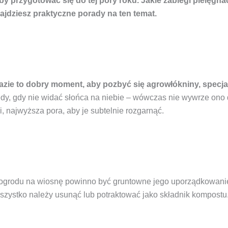
y przygotować się do tej pory roku. Jakie zabiegi pielęgn
jdziesz praktyczne porady na ten temat.
 razie to dobry moment, aby pozbyć się agrowłókniny, spec
wtedy, gdy nie widać słońca na niebie – wówczas nie wywrze ono
 najwyższa pora, aby je subtelnie rozgarnąć.
rodu na wiosnę powinno być gruntowne jego uporządkowanie. W
wszystko należy usunąć lub potraktować jako składnik kompostu