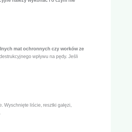
acyjne należy wykonać i o czym nie
jalnych mat ochronnych czy worków ze
 destrukcyjnego wpływu na pędy. Jeśli
yschnięte liście, resztki gałęzi,
.