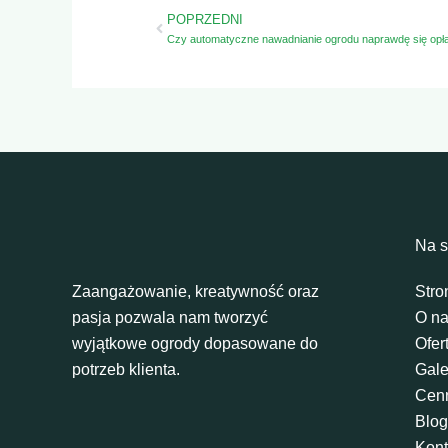
Prev
POPRZEDNI
Czy automatyczne nawadnianie ogrodu naprawdę się opła
Na s
Zaangażowanie, kreatywność oraz
Stro
pasja pozwala nam tworzyć
O n
wyjątkowe ogrody dopasowane do
Ofer
potrzeb klienta.
Gale
Cen
Blog
Kont