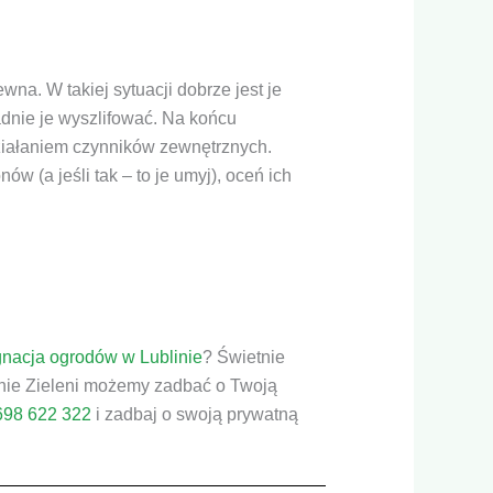
wna. W takiej sytuacji dobrze jest je
adnie je wyszlifować. Na końcu
działaniem czynników zewnętrznych.
w (a jeśli tak – to je umyj), oceń ich
gnacja ogrodów w Lublinie
? Świetnie
enie Zieleni możemy zadbać o Twoją
698 622 322
i zadbaj o swoją prywatną