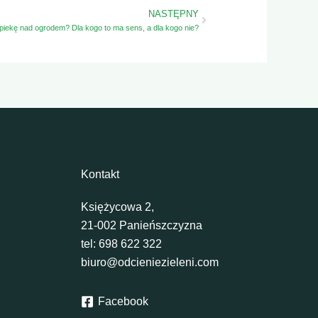
Next
NASTĘPNY
opiekę nad ogrodem? Dla kogo to ma sens, a dla kogo nie?
Kontakt
Księżycowa 2,
21-002 Panieńszczyzna
tel:
698 622 322
biuro@odcieniezieleni.com
Facebook